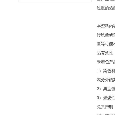
过度的热
本资料内
行试验研
量等可能
品有效性
未着色产
1）染色
灰分外的
2）典型
3）燃烧
免责声明