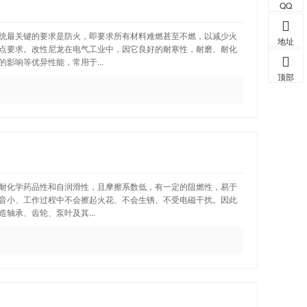
QQ
统最关键的要求是防火，即要求所有材料难燃甚至不燃，以减少火
地址
点要求。改性尼龙在电气工业中，因它良好的耐寒性，耐磨、耐化
影响等优异性能，常用于...
顶部
耐化学药品性和自润滑性，且摩擦系数低，有一定的阻燃性，易于
音小、工作过程中不会擦起火花、不会生锈、不受电磁干扰。因此
轴承、齿轮、泵叶及其...