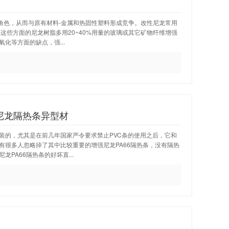
角色，从而与原有材料-金属和热固性塑料形成竞争。改性尼龙常用
这些方面的尼龙树脂多用20~40%用量的玻璃或其它矿物纤维增强
化等方面的缺点，强...
尼龙隔热条异型材
装的，尤其是在前几年国家严令要求禁止PVC条的使用之后，它和
有很多人忽略掉了其中比较重要的增强尼龙PA66隔热条，没有隔热
PA66隔热条的好坏直...