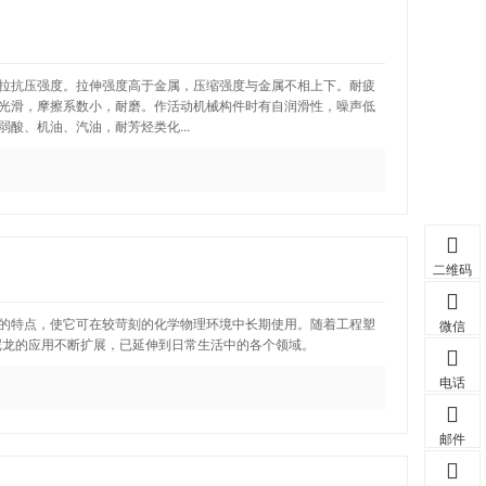
拉抗压强度。拉伸强度高于金属，压缩强度与金属不相上下。耐疲
光滑，摩擦系数小，耐磨。作活动机械构件时有自润滑性，噪声低
酸、机油、汽油，耐芳烃类化...
二维码
的特点，使它可在较苛刻的化学物理环境中长期使用。随着工程塑
微信
性尼龙的应用不断扩展，已延伸到日常生活中的各个领域。
电话
邮件